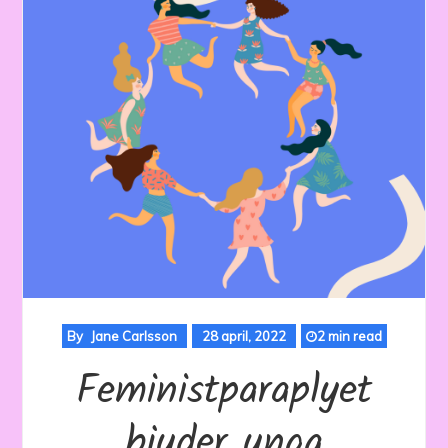
By
Jane Carlsson
28 april, 2022
2 min read
Feministparaplyet
bjuder unga