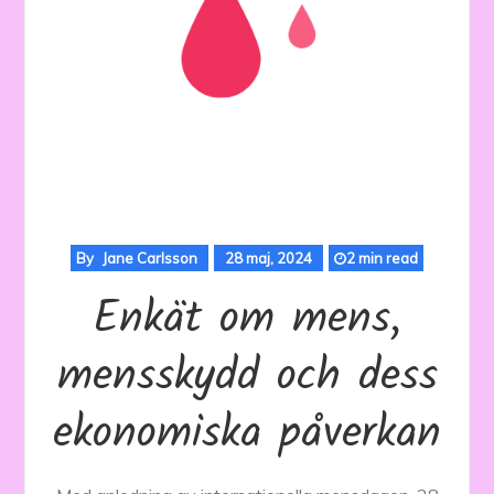
By
Jane Carlsson
28 maj, 2024
2 min read
Enkät om mens,
mensskydd och dess
ekonomiska påverkan