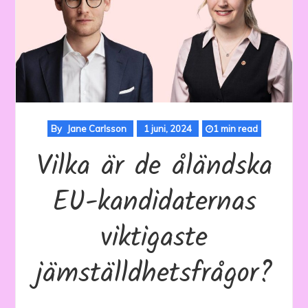
By
Jane Carlsson
1 juni, 2024
1 min read
Vilka är de åländska
EU-kandidaternas
viktigaste
jämställdhetsfrågor?