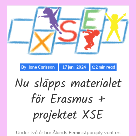
By
Jane Carlsson
17 juni, 2024
2 min read
Nu släpps materialet
för Erasmus +
projektet XSE
Under två år har Ålands Feministparaply varit en