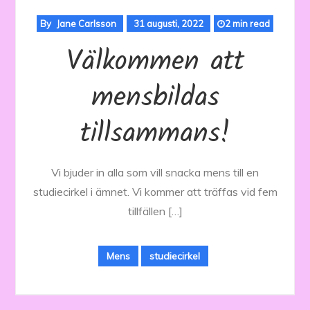
By
Jane Carlsson
31 augusti, 2022
2 min read
Välkommen att
mensbildas
tillsammans!
Vi bjuder in alla som vill snacka mens till en
studiecirkel i ämnet. Vi kommer att träffas vid fem
tillfällen […]
Mens
studiecirkel