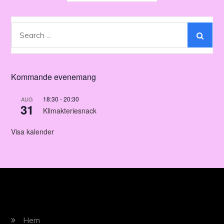
Search
for:
Kommande evenemang
18:30
-
20:30
AUG
31
Klimakteriesnack
Visa kalender
Hem