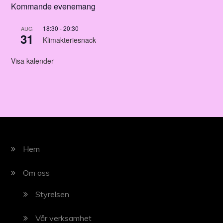
Kommande evenemang
18:30
-
20:30
AUG
31
Klimakteriesnack
Visa kalender
Hem
Om oss
Styrelsen
Vår verksamhet