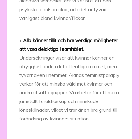
åländska samhället, där vi ser bl.a. att den
psykiska ohälsan ökar, och det är tyvärr
vanligast bland kvinnor/flickor.
•
Alla känner tillit och har verkliga möjligheter
att vara delaktiga i samhället.
Undersökningar visar att kvinnor känner en
otrygghet både i det offentliga rummet, men
tyvärr även i hemmet. Ålands feministparaply
verkar för att minska våld mot kvinnor och
andra utsatta grupper. Vi arbetar för ett mera
jämställt föräldraskap och minskade
löneskillnader, vilket vi tror är en bra grund till
förändring av kvinnors situation.