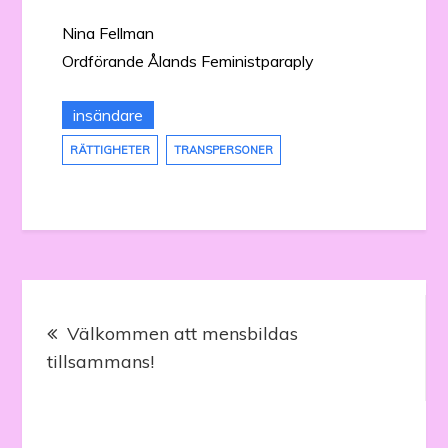
Nina Fellman
Ordförande Ålands Feministparaply
insändare
RÄTTIGHETER
TRANSPERSONER
Inläggsnavigering
Välkommen att mensbildas
tillsammans!