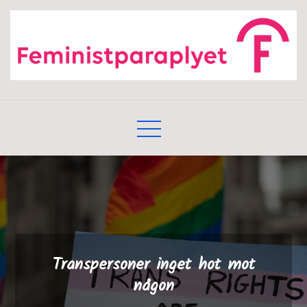
Skip
to
content
Transpersoner inget hot mot
någon