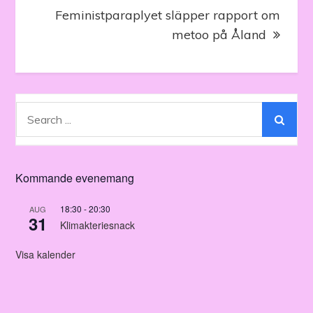
Feministparaplyet släpper rapport om
metoo på Åland
Search
for:
Kommande evenemang
18:30
-
20:30
AUG
31
Klimakteriesnack
Visa kalender