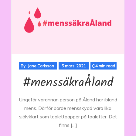
By
Jane Carlsson
5 mars, 2021
4 min read
#menssäkraÅland
Ungefär varannan person på Åland har ibland
mens. Därför borde mensskydd vara lika
självklart som toalettpapper på toaletter. Det
finns […]