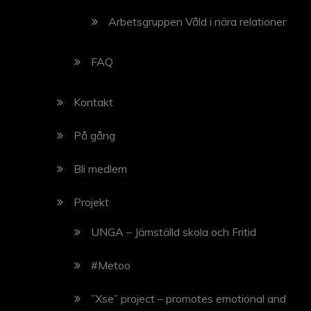
Arbetsgruppen Våld i nära relationer
FAQ
Kontakt
På gång
Bli medlem
Projekt
UNGA – Jämställd skola och Fritid
#Metoo
”Xse” project – promotes emotional and