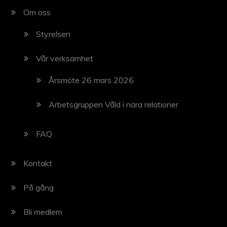
n
Om oss
g
Styrelsen
-
Vår verksamhet
n
Årsmöte 26 mars 2026
a
v
Arbetsgruppen Våld i nära relationer
i
FAQ
g
e
Kontakt
r
På gång
i
n
Bli medlem