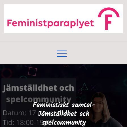
Skip
to
content
Feministiskt samtal-
Jämställdhet och
spelcommunity