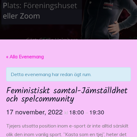
« Alla Evenemang
Detta evenemang har redan ägt rum.
Feministiskt samtal-Jämställdhet
och spelcommunity
17 november, 2022
18:00
19:30
kl
–
Tjejers utsatta position inom e-sport är inte alltid särskilt
olik den inom vanlig sport. ”Kasta som en tjej”, heter det