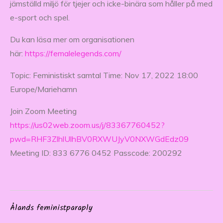
jämställd miljö för tjejer och icke-binära som håller på med
e-sport och spel.
Du kan läsa mer om organisationen
här:
https://femalelegends.com/
Topic: Feministiskt samtal Time: Nov 17, 2022 18:00
Europe/Mariehamn
Join Zoom Meeting
https://us02web.zoom.us/j/83367760452?
pwd=RHF3ZlhlUlhBV0RXWUJyV0NXWGdEdz09
Meeting ID: 833 6776 0452 Passcode: 200292
Ålands feministparaply