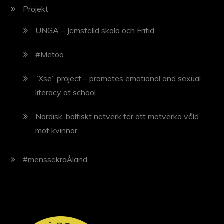
g
Projekt
UNGA – Jämställd skola och Fritid
#Metoo
”Xse” project – promotes emotional and sexual
literacy at school
Nordisk-baltiskt nätverk för att motverka våld
mot kvinnor
#menssäkraÅland